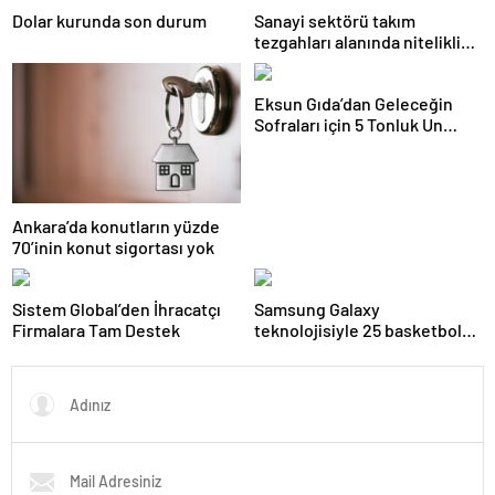
Dolar kurunda son durum
Sanayi sektörü takım
tezgahları alanında nitelikli
istihdam açığı yaşıyor
Eksun Gıda’dan Geleceğin
Sofraları için 5 Tonluk Un
Desteği
Ankara’da konutların yüzde
70’inin konut sigortası yok
Sistem Global’den İhracatçı
Samsung Galaxy
Firmalara Tam Destek
teknolojisiyle 25 basketbol
sahası büyüklüğündeki
mercan resifi habitatı restore
edildi