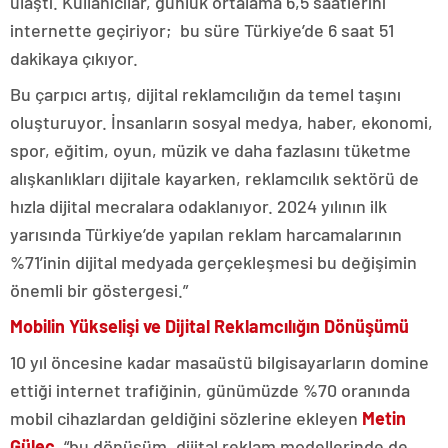
ulaştı. Kullanıcılar, günlük ortalama 6,5 saatlerini
internette geçiriyor; bu süre Türkiye’de 6 saat 51
dakikaya çıkıyor.
Bu çarpıcı artış, dijital reklamcılığın da temel taşını
oluşturuyor. İnsanların sosyal medya, haber, ekonomi,
spor, eğitim, oyun, müzik ve daha fazlasını tüketme
alışkanlıkları dijitale kayarken, reklamcılık sektörü de
hızla dijital mecralara odaklanıyor. 2024 yılının ilk
yarısında Türkiye’de yapılan reklam harcamalarının
%71’inin dijital medyada gerçekleşmesi bu değişimin
önemli bir göstergesi.”
Mobilin Yükselişi ve Dijital Reklamcılığın Dönüşümü
10 yıl öncesine kadar masaüstü bilgisayarların domine
ettiği internet trafiğinin, günümüzde %70 oranında
mobil cihazlardan geldiğini sözlerine ekleyen
Metin
Güleç,
“bu dönüşüm, dijital reklam modellerinde de