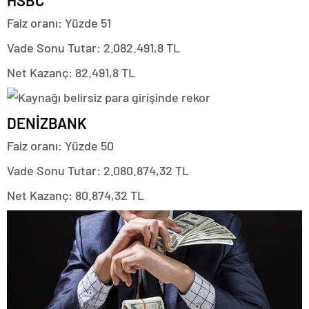
HSBC
Faiz oranı: Yüzde 51
Vade Sonu Tutar: 2.082.491,8 TL
Net Kazanç: 82.491,8 TL
DENİZBANK
Faiz oranı: Yüzde 50
Vade Sonu Tutar: 2.080.874,32 TL
Net Kazanç: 80.874,32 TL