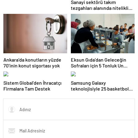
Sanayi sektörü takım
tezgahları alanında nitelikli
istihdam açığı yaşıyor
Ankara’da konutların yüzde
Eksun Gıda’dan Geleceğin
70’inin konut sigortası yok
Sofraları için 5 Tonluk Un
Desteği
Sistem Global’den İhracatçı
Samsung Galaxy
Firmalara Tam Destek
teknolojisiyle 25 basketbol
sahası büyüklüğündeki
mercan resifi habitatı restore
edildi