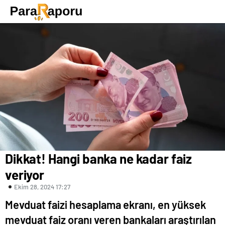
Dikkat! Hangi banka ne kadar faiz
veriyor
Ekim 28, 2024 17:27
Mevduat faizi hesaplama ekranı, en yüksek
mevduat faiz oranı veren bankaları araştırılan