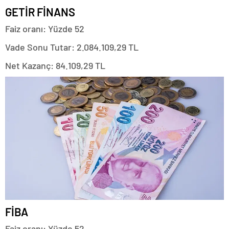
GETİR FİNANS
Faiz oranı: Yüzde 52
Vade Sonu Tutar: 2.084.109,29 TL
Net Kazanç: 84.109,29 TL
FİBA
Faiz oranı: Yüzde 52