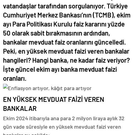
vatandaşlar tarafından sorgulanıyor. Türkiye
Cumhuriyet Merkez Bankası’nın (TCMB), ekim
ayı Para Politikası Kurulu faiz kararını yüzde
50 olarak sabit bırakmasının ardından,
bankalar mevduat faiz oranlarını güncelledi.
Peki, en yüksek mevduat faizi veren bankalar
hangileri? Hangi banka, ne kadar faiz veriyor?
İşte güncel ekim ayı banka mevduat faizi
oranları.
EN YÜKSEK MEVDUAT FAİZİ VEREN
BANKALAR
Ekim 2024 itibarıyla ana para 2 milyon liraya aylık 32
gün vade süresiyle en yüksek mevduat faizi veren