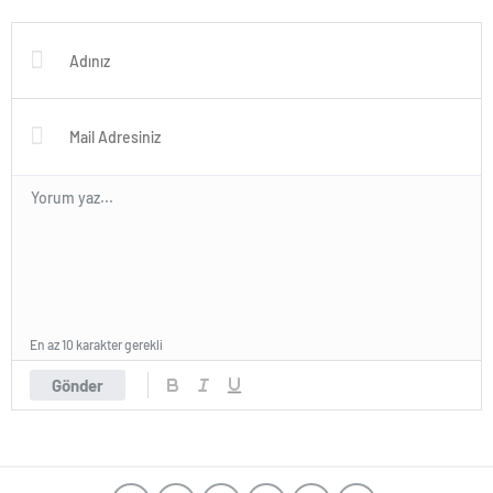
sahası büyüklüğündeki
mercan resifi habitatı restore
edildi
En az 10 karakter gerekli
Gönder