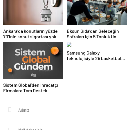
Ankara’da konutların yüzde
Eksun Gıda’dan Geleceğin
70’inin konut sigortası yok
Sofraları için 5 Tonluk Un
Desteği
Samsung Galaxy
teknolojisiyle 25 basketbol
sahası büyüklüğündeki
mercan resifi habitatı restore
edildi
Sistem Global’den İhracatçı
Firmalara Tam Destek