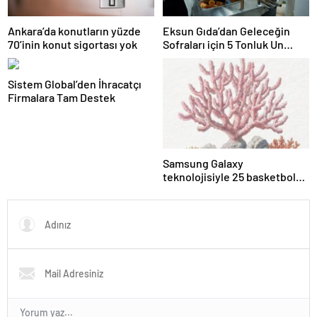
Ankara’da konutların yüzde
Eksun Gıda’dan Geleceğin
70’inin konut sigortası yok
Sofraları için 5 Tonluk Un
Desteği
Sistem Global’den İhracatçı
Firmalara Tam Destek
Samsung Galaxy
teknolojisiyle 25 basketbol
sahası büyüklüğündeki
mercan resifi habitatı restore
edildi