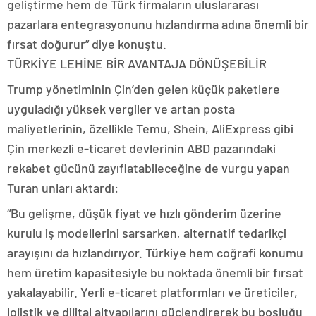
geliştirme hem de Türk firmaların uluslararası
pazarlara entegrasyonunu hızlandırma adına önemli bir
fırsat doğurur” diye konuştu.
TÜRKİYE LEHİNE BİR AVANTAJA DÖNÜŞEBİLİR
Trump yönetiminin Çin’den gelen küçük paketlere
uyguladığı yüksek vergiler ve artan posta
maliyetlerinin, özellikle Temu, Shein, AliExpress gibi
Çin merkezli e-ticaret devlerinin ABD pazarındaki
rekabet gücünü zayıflatabileceğine de vurgu yapan
Turan unları aktardı:
“Bu gelişme, düşük fiyat ve hızlı gönderim üzerine
kurulu iş modellerini sarsarken, alternatif tedarikçi
arayışını da hızlandırıyor. Türkiye hem coğrafi konumu
hem üretim kapasitesiyle bu noktada önemli bir fırsat
yakalayabilir. Yerli e-ticaret platformları ve üreticiler,
lojistik ve dijital altyapılarını güçlendirerek bu boşluğu