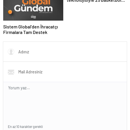
sahası büyüklüğündeki
mercan resifi habitatı restore
edildi
Sistem Global’den İhracatçı
Firmalara Tam Destek
En az 10 karakter gerekli