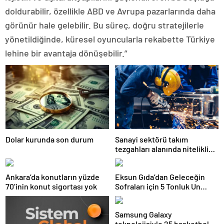
doldurabilir, özellikle ABD ve Avrupa pazarlarında daha
görünür hale gelebilir. Bu süreç, doğru stratejilerle
yönetildiğinde, küresel oyuncularla rekabette Türkiye
lehine bir avantaja dönüşebilir.”
Dolar kurunda son durum
Sanayi sektörü takım
tezgahları alanında nitelikli
istihdam açığı yaşıyor
Ankara’da konutların yüzde
Eksun Gıda’dan Geleceğin
70’inin konut sigortası yok
Sofraları için 5 Tonluk Un
Desteği
Samsung Galaxy
teknolojisiyle 25 basketbol