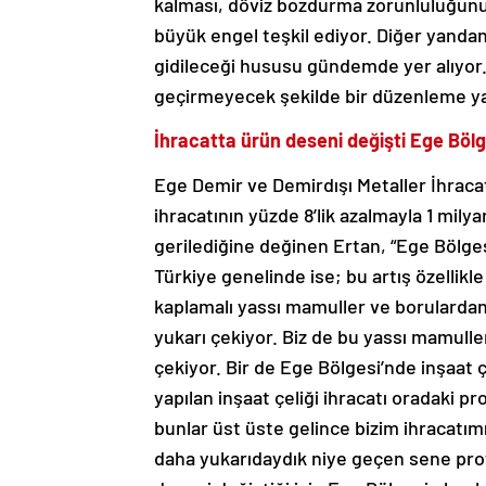
kalması, döviz bozdurma zorunluluğunu 
büyük engel teşkil ediyor. Diğer yanda
gidileceği hususu gündemde yer alıyor
geçirmeyecek şekilde bir düzenleme yap
İhracatta ürün deseni değişti Ege Bölg
Ege Demir ve Demirdışı Metaller İhracatç
ihracatının yüzde 8’lik azalmayla 1 mily
gerilediğine değinen Ertan, “Ege Bölgesi’
Türkiye genelinde ise; bu artış özellikle 
kaplamalı yassı mamuller ve borulardan
yukarı çekiyor. Biz de bu yassı mamulle
çekiyor. Bir de Ege Bölgesi’nde inşaat çe
yapılan inşaat çeliği ihracatı oradaki p
bunlar üst üste gelince bizim ihracatım
daha yukarıdaydık niye geçen sene profi