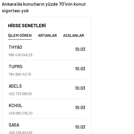
Ankara’da konutların yüzde 70’inin konut
sigortası yok
HİSSE SENETLERİ
İŞLEM GÖREN
ARTANLAR
AZALANLAR
THYAO
10:03
896.439.046,25
TUPRS
10:03
784.958.143,75
ASELS
10:03
452.733.569,50
KCHOL
10:03
428.565.235,20
SASA
10:03
406.236.643,63