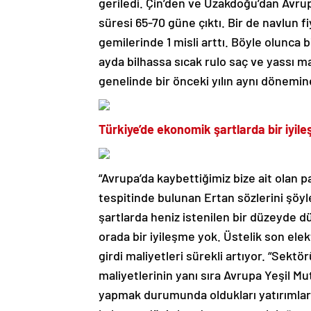
geriledi. Çin’den ve Uzakdoğu’dan Avru
süresi 65-70 güne çıktı. Bir de navlun f
gemilerinde 1 misli arttı. Böyle olunca b
ayda bilhassa sıcak rulo saç ve yassı m
genelinde bir önceki yılın aynı dönemin
Türkiye’de ekonomik şartlarda bir iyil
“Avrupa’da kaybettiğimiz bize ait olan p
tespitinde bulunan Ertan sözlerini şöy
şartlarda heniz istenilen bir düzeyde 
orada bir iyileşme yok. Üstelik son el
girdi maliyetleri sürekli artıyor. “Sek
maliyetlerinin yanı sıra Avrupa Yeşil 
yapmak durumunda oldukları yatırımlar d