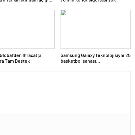
Global’den İhracatçı
Samsung Galaxy teknolojisiyle 25
ara Tam Destek
basketbol sahası
büyüklüğündeki mercan resifi
habitatı restore edildi