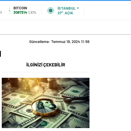
BITCOIN
İSTANBUL
3087314
21
1,37%
27°
AÇIK
Güncelleme: Temmuz 19, 2024 11:56
u
İLGİNİZİ ÇEKEBİLİR