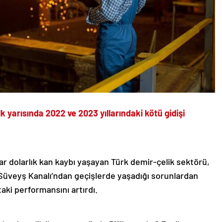
k yarısında 2022 ve 2023 yıllarındaki kötü gidişi
yar dolarlık kan kaybı yaşayan Türk demir-çelik sektörü,
 Süveyş Kanalı’ndan geçişlerde yaşadığı sorunlardan
ttaki performansını artırdı.