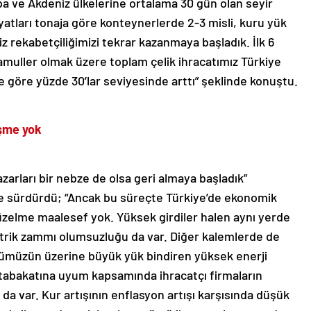
pa ve Akdeniz ülkelerine ortalama 30 gün olan seyir
iyatları tonaja göre konteynerlerde 2-3 misli, kuru yük
iz rekabetçiliğimizi tekrar kazanmaya başladık. İlk 6
amuller olmak üzere toplam çelik ihracatımız Türkiye
e göre yüzde 30’lar seviyesinde arttı” şeklinde konuştu.
eşme yok
azarları bir nebze de olsa geri almaya başladık”
le sürdürdü; “Ancak bu süreçte Türkiye’de ekonomik
düzelme maalesef yok. Yüksek girdiler halen aynı yerde
ektrik zammı olumsuzluğu da var. Diğer kalemlerde de
törümüzün üzerine büyük yük bindiren yüksek enerji
Mutabakatına uyum kapsamında ihracatçı firmaların
a var. Kur artışının enflasyon artışı karşısında düşük