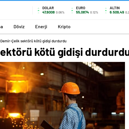
DOLAR
EURO
ALTIN
47,6008
55,0874
6.509,49
0.06%
0.12%
0,
sa
Döviz
Enerji
Kripto
 Demir-Çelik sektörü kötü gidişi durdurdu
ektörü kötü gidişi durdurd