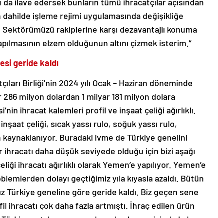
da ilave edersek bunların tümü ihracatçılar açısından
n dahilde işleme rejimi uygulamasında değişikliğe
. Sektörümüzü rakiplerine karşı dezavantajlı konuma
ılmasının elzem olduğunun altını çizmek isterim.”
esi geride kaldı
ıları Birliği’nin 2024 yılı Ocak – Haziran döneminde
ar 286 milyon dolardan 1 milyar 181 milyon dolara
nin ihracat kalemleri profil ve inşaat çeliği ağırlıklı.
inşaat çeliği, sıcak yassı rulo, soğuk yassı rulo,
 kaynaklanıyor. Buradaki ivme de Türkiye genelini
r ihracatı daha düşük seviyede olduğu için bizi aşağı
liği ihracatı ağırlıklı olarak Yemen’e yapılıyor. Yemen’e
roblemlerden dolayı geçtiğimiz yıla kıyasla azaldı. Bütün
ız Türkiye geneline göre geride kaldı. Biz geçen sene
l ihracatı çok daha fazla artmıştı. İhraç edilen ürün