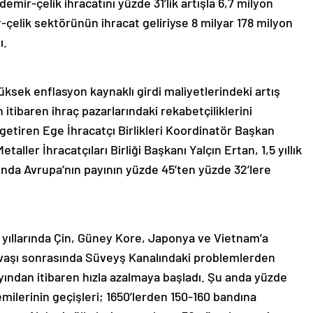
emir-çelik ihracatını yüzde 31’lik artışla 6,7 milyon
-çelik sektörünün ihracat geliriyse 8 milyar 178 milyon
ı.
yüksek enflasyon kaynaklı girdi maliyetlerindeki artış
tibaren ihraç pazarlarındaki rekabetçiliklerini
 getiren Ege İhracatçı Birlikleri Koordinatör Başkan
aller İhracatçıları Birliği Başkanı Yalçın Ertan, 1,5 yıllık
ında Avrupa’nın payının yüzde 45’ten yüzde 32’lere
 yıllarında Çin, Güney Kore, Japonya ve Vietnam’a
n savaşı sonrasında Süveyş Kanalındaki problemlerden
ayından itibaren hızla azalmaya başladı. Şu anda yüzde
milerinin geçişleri; 1650’lerden 150-160 bandına