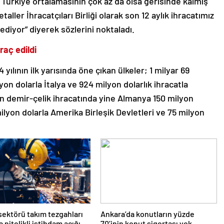
k Türkiye ortalamasının çok az da olsa gerisinde kalmış
ller İhracatçıları Birliği olarak son 12 aylık ihracatımız
ediyor” diyerek sözlerini noktaladı.
raç edildi
yılının ilk yarısında öne çıkan ülkeler; 1 milyar 69
yon dolarla İtalya ve 924 milyon dolarlık ihracatla
n demir-çelik ihracatında yine Almanya 150 milyon
milyon dolarla Amerika Birleşik Devletleri ve 75 milyon
sektörü takım tezgahları
Ankara’da konutların yüzde
 nitelikli istihdam açığı
70’inin konut sigortası yok