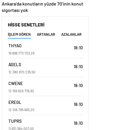
Ankara’da konutların yüzde 70’inin konut
sigortası yok
HİSSE SENETLERİ
İŞLEM GÖREN
ARTANLAR
AZALANLAR
THYAO
18:10
19.898.773.703,25
ASELS
18:10
12.380.970.235,50
CWENE
18:10
12.159.626.735,62
EREGL
18:10
12.106.785.683,20
TUPRS
18:10
11.831.364.007,00