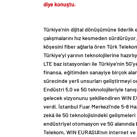
diye konuştu.
Türkiye’nin dijital dönüşümüne liderlik 
çalışmalarını hız kesmeden sürdürüyor. 
köşesini fiber ağlarla ören Türk Telekom
Türkiye’yi yarının teknolojilerine hazırlı
LTE baz istasyonları ile Türkiye’nin 5G’
finansa, eğitimden sanayiye birçok alan
sürecinde yerli unsurları geliştirmeyi 
Endüstri 5.0 ve 5G teknolojileriyle ta
gelecek vizyonunu şekillendiren WIN E
verdi. İstanbul Fuar Merkezi’nde 5-8 Ha
zekâ ile 5G teknolojisindeki gelişmeleri e
endüstriyel otomasyon ve 5G alanında b
Telekom, WIN EURASIA’nın internet ve 5