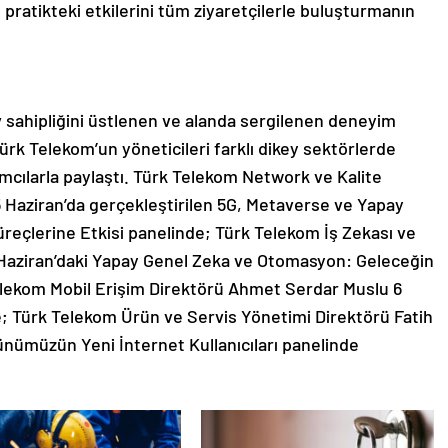
 pratikteki etkilerini tüm ziyaretçilerle buluşturmanın
 sahipliğini üstlenen ve alanda sergilenen deneyim
ürk Telekom’un yöneticileri farklı dikey sektörlerde
ımcılarla paylaştı. Türk Telekom Network ve Kalite
Haziran’da gerçekleştirilen 5G, Metaverse ve Yapay
eçlerine Etkisi panelinde; Türk Telekom İş Zekası ve
6 Haziran’daki Yapay Genel Zeka ve Otomasyon: Geleceğin
lekom Mobil Erişim Direktörü Ahmet Serdar Muslu 6
; Türk Telekom Ürün ve Servis Yönetimi Direktörü Fatih
ünümüzün Yeni İnternet Kullanıcıları panelinde