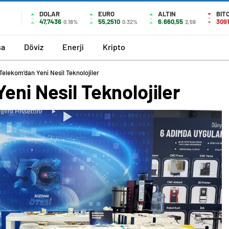
DOLAR
EURO
ALTIN
BIT
47,7436
55,2510
6.660,55
309
0.18%
0.32%
2,59
sa
Döviz
Enerji
Kripto
Telekom’dan Yeni Nesil Teknolojiler
eni Nesil Teknolojiler