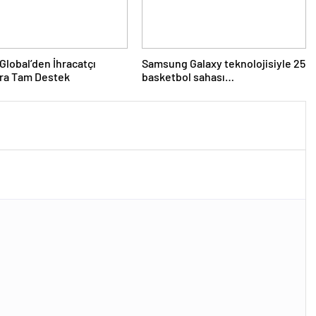
Global’den İhracatçı
Samsung Galaxy teknolojisiyle 25
ara Tam Destek
basketbol sahası
büyüklüğündeki mercan resifi
habitatı restore edildi