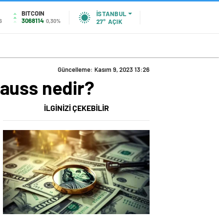
BITCOIN
İSTANBUL
3068114
6
0,30%
27°
AÇIK
Güncelleme: Kasım 9, 2023 13:26
Gauss nedir?
İLGİNİZİ ÇEKEBİLİR