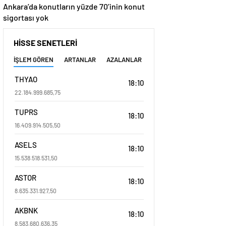
Ankara’da konutların yüzde 70’inin konut
sigortası yok
HİSSE SENETLERİ
İŞLEM GÖREN
ARTANLAR
AZALANLAR
THYAO
18:10
22.184.999.685,75
TUPRS
18:10
16.409.914.505,50
ASELS
18:10
15.538.518.531,50
ASTOR
18:10
8.635.331.927,50
AKBNK
18:10
8.583.680.636,35