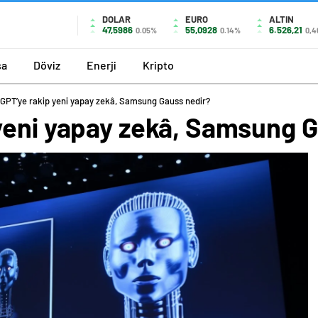
DOLAR
EURO
ALTIN
47,5986
55,0928
6.526,21
0.05%
0.14%
0,4
sa
Döviz
Enerji
Kripto
GPT’ye rakip yeni yapay zekâ, Samsung Gauss nedir?
yeni yapay zekâ, Samsung 