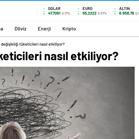
DOLAR
EURO
ALTIN
47,7091
55,2222
6.658,79
0.17%
0.37%
2,
sa
Döviz
Enerji
Kripto
 değişikliği tüketicileri nasıl etkiliyor?
keticileri nasıl etkiliyor?