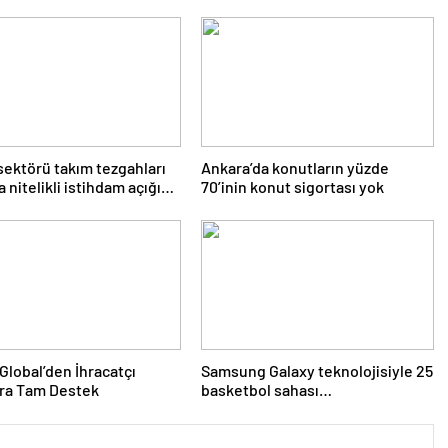
sektörü takım tezgahları
Ankara’da konutların yüzde
 nitelikli istihdam açığı
70’inin konut sigortası yok
Global’den İhracatçı
Samsung Galaxy teknolojisiyle 25
ara Tam Destek
basketbol sahası
büyüklüğündeki mercan resifi
habitatı restore edildi