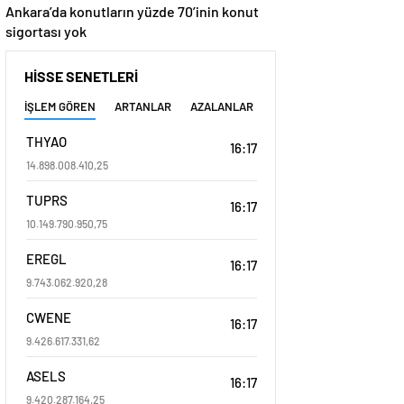
Ankara’da konutların yüzde 70’inin konut
sigortası yok
HİSSE SENETLERİ
İŞLEM GÖREN
ARTANLAR
AZALANLAR
THYAO
16:17
14.898.008.410,25
TUPRS
16:17
10.149.790.950,75
EREGL
16:17
9.743.062.920,28
CWENE
16:17
9.426.617.331,62
ASELS
16:17
9.420.287.164,25