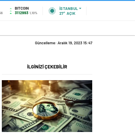
BITCOIN
İSTANBUL
3112993
56
1,10%
27°
AÇIK
Güncelleme: Aralık 19, 2023 15:47
İLGİNİZİ ÇEKEBİLİR