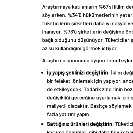
Araştırmaya katılanların %67’si iklim 
söylerken, %34’ü hükümetlerinin yeterli
tüketicilerin şirketleri daha iyi sosya
inanıyor, %73’ü şirketlerin değişime ö
bağlı olduğunu düşünüyor. Tüketiciler şi
az su kullandığını görmek istiyor.
Araştırma sonucuna uygun temel eylem k
İş yapış şeklinizi değiştirin
: İklim değ
bir felaketi önlemek için yapıyor, anc
de etkileyecek. Tedarik zincirinin boz
değişikliği gerçeğine uyarlamak için 
maliyetli olacaktır. Basitçe söylemek
fazla yatırım yapın.
Sattığınız ürünleri değiştirin
: Tüketic
koruma önlemleri gibi daha büyük ha