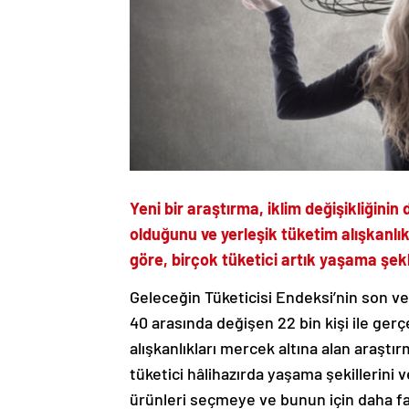
Yeni bir araştırma, iklim değişikliği
olduğunu ve yerleşik tüketim alışkanlık
göre, birçok tüketici artık yaşama şekli
Geleceğin Tüketicisi Endeksi’nin son ver
40 arasında değişen 22 bin kişi ile gerçe
alışkanlıkları mercek altına alan araştı
tüketici hâlihazırda yaşama şekillerini ve
ürünleri seçmeye ve bunun için daha fa