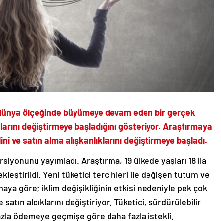
nin dünya ölçeğinde büyümeye devam eden bir gerçek
larını değiştirmeye başladığını gösteriyor. Araştırmaya
ni ve satın alma alışkanlıklarını değiştirmeye başladı.
siyonunu yayımladı. Araştırma, 19 ülkede yaşları 18 ila
kleştirildi. Yeni tüketici tercihleri ile değişen tutum ve
rmaya göre; iklim değişikliğinin etkisi nedeniyle pek çok
 satın aldıklarını değiştiriyor. Tüketici, sürdürülebilir
zla ödemeye geçmişe göre daha fazla istekli.