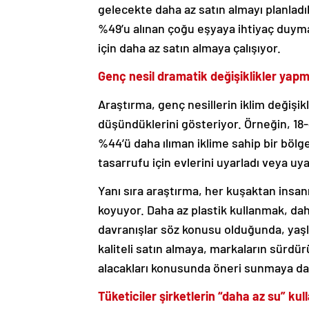
gelecekte daha az satın almayı planladık
%49’u alınan çoğu eşyaya ihtiyaç duym
için daha az satın almaya çalışıyor.
Genç nesil dramatik değişiklikler yap
Araştırma, genç nesillerin iklim değişik
düşündüklerini gösteriyor. Örneğin, 18-4
%44’ü daha ılıman iklime sahip bir bölg
tasarrufu için evlerini uyarladı veya u
Yanı sıra araştırma, her kuşaktan insan
koyuyor. Daha az plastik kullanmak, da
davranışlar söz konusu olduğunda, yaşlı
kaliteli satın almaya, markaların sürdür
alacakları konusunda öneri sunmaya dah
Tüketiciler şirketlerin “daha az su” kul