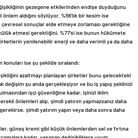
değişikliğinin gezegene etkilerinden endişe duyduğunu
 önlem aldığını söylüyor. %56’lık bir kesim ise
l ve çevresel sonuçlar elde etmeye zorlaması gerektiğine
ncülük etmesi gerektiğini, %77’si ise bunun hükümete
rketlerin yenilenebilir enerji ve daha verimli ya da daha
onuları ise şu şekilde sıralandı:
işikliğini azaltmayı planlayan şirketler bunu gelecekteki
ak değişim şu anda gerçekleşiyor ve bu iş yapış şeklinizi
ulmasından işçi güvenliğine kadar, işinizi iklim
gerekli önlemleri alıp, şimdi yatırım yapmazsanız daha
 gerekirse, şimdi yatırım yapın veya daha sonra daha
iler, güneş kremi gibi küçük önlemlerden sel ve fırtına
rcamalara kadar, yaşanan değişikliklere uyum