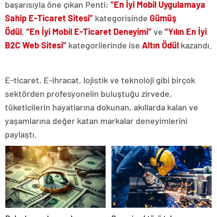
başarısıyla öne çıkan Penti;
“En İyi Mobil Uygulamaya
Sahip E-Ticaret Sitesi”
kategorisinde
Gümüş
Ödül
,
“En İyi Mobil E-Ticaret Deneyimi”
ve
“Yılın En İyi
B2C Web Sitesi”
kategorilerinde ise
Altın Ödül
kazandı.
E-ticaret, E-ihracat, lojistik ve teknoloji gibi birçok
sektörden profesyonelin buluştuğu zirvede,
tüketicilerin hayatlarına dokunan, akıllarda kalan ve
yaşamlarına değer katan markalar deneyimlerini
paylaştı.