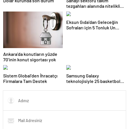
Dolar kurunda son durum
Sanayi sektörü takım
tezgahları alanında nitelikli
istihdam açığı yaşıyor
Eksun Gıda’dan Geleceğin
Sofraları için 5 Tonluk Un
Desteği
Ankara’da konutların yüzde
70’inin konut sigortası yok
Sistem Global’den İhracatçı
Samsung Galaxy
Firmalara Tam Destek
teknolojisiyle 25 basketbol
sahası büyüklüğündeki
mercan resifi habitatı restore
edildi