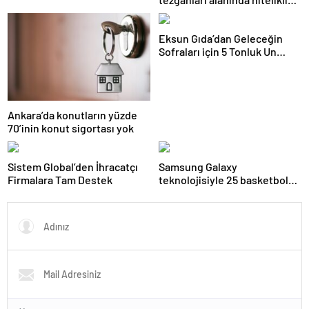
istihdam açığı yaşıyor
Eksun Gıda’dan Geleceğin
Sofraları için 5 Tonluk Un
Desteği
Ankara’da konutların yüzde
70’inin konut sigortası yok
Sistem Global’den İhracatçı
Samsung Galaxy
Firmalara Tam Destek
teknolojisiyle 25 basketbol
sahası büyüklüğündeki
mercan resifi habitatı restore
edildi