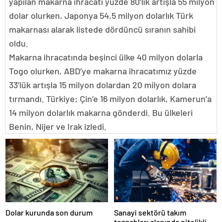
yapılan makarna ihracatı yüzde 80’lik artışla 55 milyon
dolar olurken, Japonya 54,5 milyon dolarlık Türk
makarnası alarak listede dördüncü sıranın sahibi
oldu.
Makarna ihracatında beşinci ülke 40 milyon dolarla
Togo olurken, ABD’ye makarna ihracatımız yüzde
33’lük artışla 15 milyon dolardan 20 milyon dolara
tırmandı. Türkiye; Çin’e 16 milyon dolarlık, Kamerun’a
14 milyon dolarlık makarna gönderdi. Bu ülkeleri
Benin, Nijer ve Irak izledi.
Dolar kurunda son durum
Sanayi sektörü takım
tezgahları alanında nitelikli